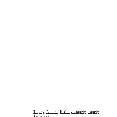
Tapety
,
Natura
,
Rośliny - tapety
,
Tapety
Tematyka