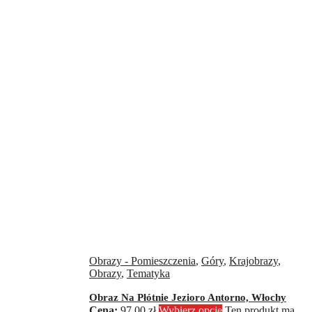
Obrazy - Pomieszczenia
,
Góry
,
Krajobrazy
,
Obrazy
,
Tematyka
Obraz Na Płótnie Jezioro Antorno, Włochy
97,00
zł
Wybierz opcje
Ten produkt ma