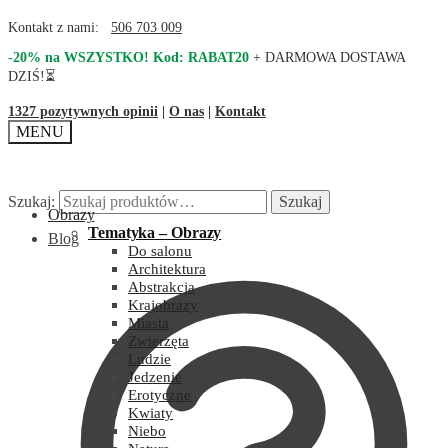
Kontakt z nami:
506 703 009
-20% na WSZYSTKO! Kod: RABAT20
+ DARMOWA DOSTAWA
DZIŚ!⏳
1327 pozytywnych opinii
|
O nas
|
Kontakt
MENU
Szukaj:
Szukaj
Obrazy
Tematyka – Obrazy
Blog
Do salonu
Architektura
Abstrakcja
Krajobrazy
Miasta
Zwierzęta
Ludzie
Jedzenie
Erotyczne
Kwiaty
Niebo