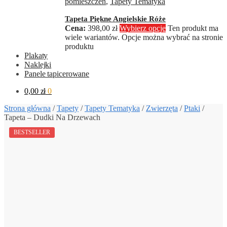
pomieszczeń
,
Tapety Tematyka
Tapeta Piękne Angielskie Róże
398,00
zł
Wybierz opcje
Ten produkt ma
wiele wariantów. Opcje można wybrać na stronie
produktu
Plakaty
Naklejki
Panele tapicerowane
0,00
zł
0
Strona główna
/
Tapety
/
Tapety Tematyka
/
Zwierzęta
/
Ptaki
/
Tapeta – Dudki Na Drzewach
BESTSELLER