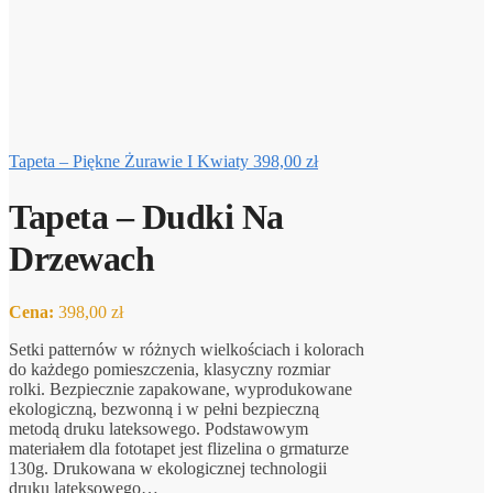
Tapeta – Piękne Żurawie I Kwiaty
398,00
zł
Tapeta – Dudki Na
Drzewach
398,00
zł
Setki patternów w różnych wielkościach i kolorach
do każdego pomieszczenia, klasyczny rozmiar
rolki. Bezpiecznie zapakowane, wyprodukowane
ekologiczną, bezwonną i w pełni bezpieczną
metodą druku lateksowego. Podstawowym
materiałem dla fototapet jest flizelina o grmaturze
130g. Drukowana w ekologicznej technologii
druku lateksowego…