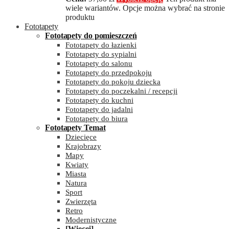
wiele wariantów. Opcje można wybrać na stronie
produktu
Fototapety
Fototapety do pomieszczeń
Fototapety do łazienki
Fototapety do sypialni
Fototapety do salonu
Fototapety do przedpokoju
Fototapety do pokoju dziecka
Fototapety do poczekalni / recepcji
Fototapety do kuchni
Fototapety do jadalni
Fototapety do biura
Fototapety Temat
Dziecięce
Krajobrazy
Mapy
Kwiaty
Miasta
Natura
Sport
Zwierzęta
Retro
Modernistyczne
[Więcej]