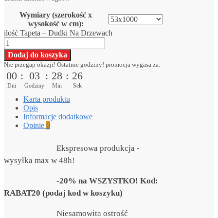
Wymiary (szerokość x
wysokość w cm):
ilość Tapeta – Dudki Na Drzewach
Dodaj do koszyka
Nie przegap okazji! Ostatnie godziny! promocja wygasa za:
00
:
03
:
28
:
26
Dni
Godziny
Min
Sek
Karta produktu
Opis
Informacje dodatkowe
Opinie
0
Ekspresowa produkcja -
wysyłka max w 48h!
-20% na WSZYSTKO! Kod:
RABAT20 (podaj kod w koszyku)
Niesamowita ostrość