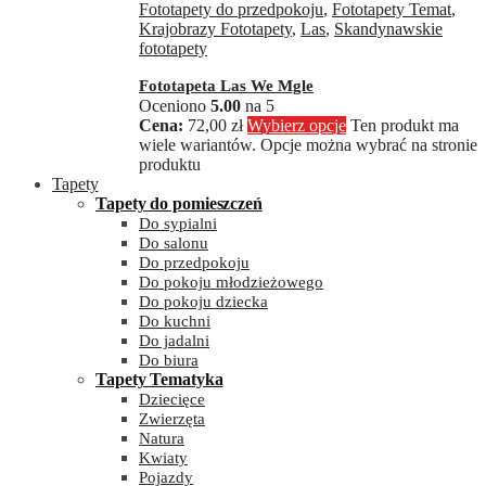
Fototapety do przedpokoju
,
Fototapety Temat
,
Krajobrazy Fototapety
,
Las
,
Skandynawskie
fototapety
Fototapeta Las We Mgle
Oceniono
5.00
na 5
72,00
zł
Wybierz opcje
Ten produkt ma
wiele wariantów. Opcje można wybrać na stronie
produktu
Tapety
Tapety do pomieszczeń
Do sypialni
Do salonu
Do przedpokoju
Do pokoju młodzieżowego
Do pokoju dziecka
Do kuchni
Do jadalni
Do biura
Tapety Tematyka
Dziecięce
Zwierzęta
Natura
Kwiaty
Pojazdy