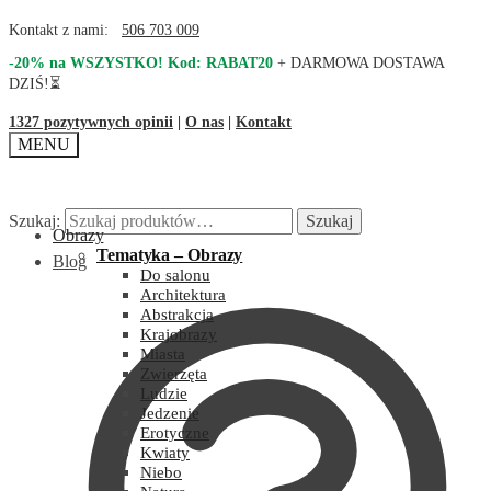
Kontakt z nami:
506 703 009
-20% na WSZYSTKO! Kod: RABAT20
+ DARMOWA DOSTAWA
DZIŚ!⏳
1327 pozytywnych opinii
|
O nas
|
Kontakt
MENU
Szukaj:
Szukaj
Obrazy
Tematyka – Obrazy
Blog
Do salonu
Architektura
Abstrakcja
Krajobrazy
Miasta
Zwierzęta
Ludzie
Jedzenie
Erotyczne
Kwiaty
Niebo