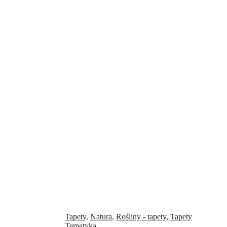
Tapety
,
Natura
,
Rośliny - tapety
,
Tapety
Tematyka