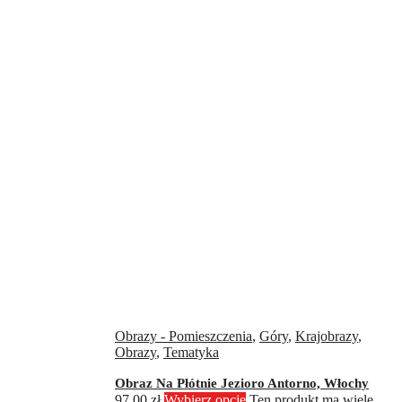
Obrazy - Pomieszczenia
,
Góry
,
Krajobrazy
,
Obrazy
,
Tematyka
Obraz Na Płótnie Jezioro Antorno, Włochy
97,00
zł
Wybierz opcje
Ten produkt ma wiele