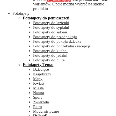
wariantów. Opcje można wybrać na stronie
produktu
Fototapety
Fototapety do pomieszczeń
Fototapety do łazienki
Fototapety do sypialni
Fototapety do salonu
Fototapety do przedpokoju
Fototapety do pokoju dziecka
Fototapety do poczekalni / recepcji
Fototapety do kuchni
Fototapety do jadalni
Fototapety do biura
Fototapety Temat
Dziecięce
Krajobrazy
Mapy
Kwiaty
Miasta
Natura
Sport
Zwierzęta
Retro
Modernistyczne
[Więcej]