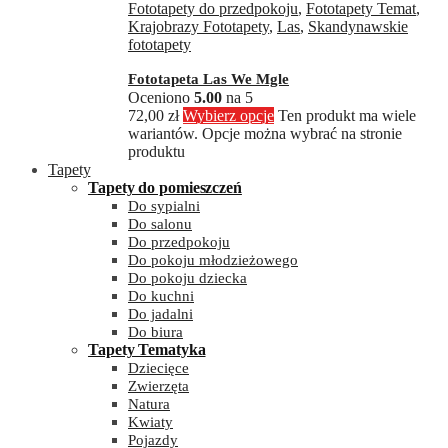
Fototapety do przedpokoju
,
Fototapety Temat
,
Krajobrazy Fototapety
,
Las
,
Skandynawskie
fototapety
Fototapeta Las We Mgle
Oceniono
5.00
na 5
72,00
zł
Wybierz opcje
Ten produkt ma wiele
wariantów. Opcje można wybrać na stronie
produktu
Tapety
Tapety do pomieszczeń
Do sypialni
Do salonu
Do przedpokoju
Do pokoju młodzieżowego
Do pokoju dziecka
Do kuchni
Do jadalni
Do biura
Tapety Tematyka
Dziecięce
Zwierzęta
Natura
Kwiaty
Pojazdy